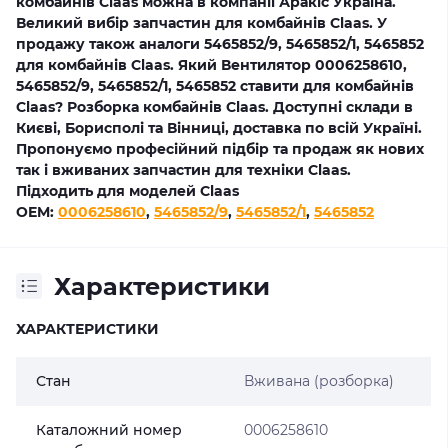
комбайнів Claas можна в компанії Аракіс Україна.
Великий вибір запчастин для комбайнів Claas. У
продажу також аналоги 5465852/9, 5465852/1, 5465852
для комбайнів Claas. Який Вентилятор 0006258610,
5465852/9, 5465852/1, 5465852 ставити для комбайнів
Claas? Розборка комбайнів Claas. Доступні склади в
Києві, Борисполі та Вінниці, доставка по всій Україні.
Пропонуємо професійний підбір та продаж як нових
так і вживаних запчастин для техніки Claas.
Підходить для моделей Claas
OEM:
0006258610
,
5465852/9
,
5465852/1
,
5465852
Характеристики
ХАРАКТЕРИСТИКИ
Стан
Вживана (розборка)
Каталожний номер
0006258610