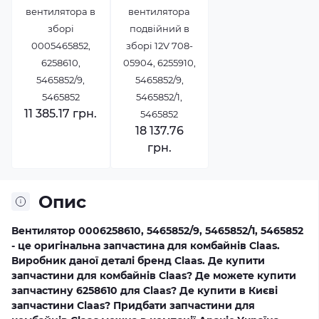
вентилятора в
вентилятора
зборі
подвійний в
0005465852,
зборі 12V 708-
6258610,
05904, 6255910,
5465852/9,
5465852/9,
5465852
5465852/1,
11 385.17 грн.
5465852
18 137.76
грн.
Опис
Вентилятор 0006258610, 5465852/9, 5465852/1, 5465852
- це оригінальна запчастина для комбайнів Claas.
Виробник даної деталі бренд Claas. Де купити
запчастини для комбайнів Claas? Де можете купити
запчастину 6258610 для Claas? Де купити в Києві
запчастини Claas? Придбати запчастини для