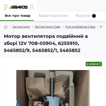
Все про товар
Характеристики
Відгуків
1
Запчастини
Запчастини Claas
Для комбайнів Claas
Мот
Мотор вентилятора подвійний в
зборі 12V 708-05904, 6255910,
5465852/9, 5465852/1, 5465852
в наявності