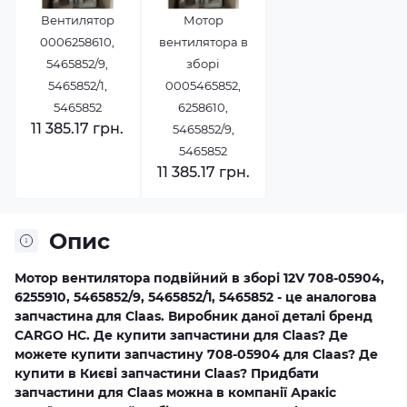
Вентилятор
Мотор
0006258610,
вентилятора в
5465852/9,
зборі
5465852/1,
0005465852,
5465852
6258610,
11 385.17 грн.
5465852/9,
5465852
11 385.17 грн.
Опис
Мотор вентилятора подвійний в зборі 12V 708-05904,
6255910, 5465852/9, 5465852/1, 5465852 - це аналогова
запчастина для Claas. Виробник даної деталі бренд
CARGO HC. Де купити запчастини для Claas? Де
можете купити запчастину 708-05904 для Claas? Де
купити в Києві запчастини Claas? Придбати
запчастини для Claas можна в компанії Аракіс