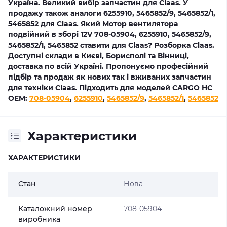
Україна. Великий вибір запчастин для Claas. У
продажу також аналоги 6255910, 5465852/9, 5465852/1,
5465852 для Claas. Який Мотор вентилятора
подвійний в зборі 12V 708-05904, 6255910, 5465852/9,
5465852/1, 5465852 ставити для Claas? Розборка Claas.
Доступні склади в Києві, Борисполі та Вінниці,
доставка по всій Україні. Пропонуємо професійний
підбір та продаж як нових так і вживаних запчастин
для техніки Claas. Підходить для моделей CARGO HC
OEM:
708-05904
,
6255910
,
5465852/9
,
5465852/1
,
5465852
Характеристики
ХАРАКТЕРИСТИКИ
Стан
Нова
Каталожний номер
708-05904
виробника