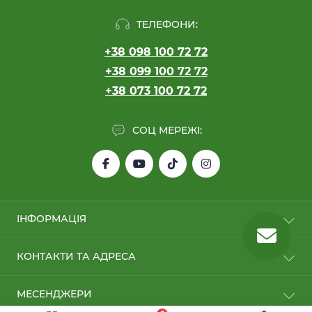
ТЕЛЕФОНИ:
+38 098 100 72 72
+38 099 100 72 72
+38 073 100 72 72
СОЦ МЕРЕЖІ:
ІНФОРМАЦІЯ
Обмін/Повернення
КОНТАКТИ ТА АДРЕСА
Про нас
Оплата та Доставка
м. Київ, вул. Колекторна, 30
МЕСЕНДЖЕРИ
Сервіс та обслуговування
info@arakis.com.ua