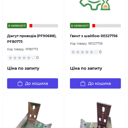
в наявності
в наявності
Джгут проводів (PF90688),
Гвинт з шайбою RE527756
PF80773
Код товару:
RE527756
Код товару:
PF80773
0
0
Ціна по запиту
Ціна по запиту
До кошика
До кошика