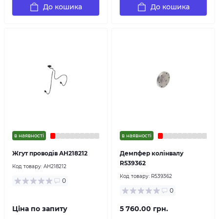
До кошика
До кошика
в наявності
в наявності
Жгут проводів AH218212
Демпфер колінвалу
R539362
Код товару:
AH218212
Код товару:
R539362
0
0
Ціна по запиту
5 760.00 грн.