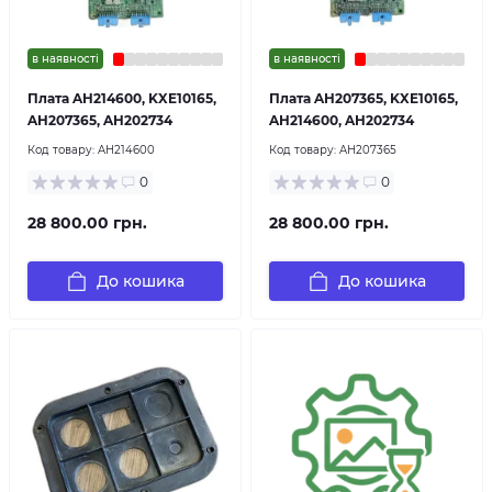
в наявності
в наявності
Плата AH214600, KXE10165,
Плата AH207365, KXE10165,
AH207365, AH202734
AH214600, AH202734
Код товару:
AH214600
Код товару:
AH207365
0
0
28 800.00 грн.
28 800.00 грн.
До кошика
До кошика