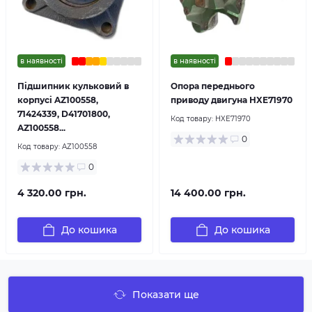
в наявності
в наявності
Підшипник кульковий в
Опора переднього
корпусі AZ100558,
приводу двигуна HXE71970
71424339, D41701800,
Код товару:
HXE71970
AZ100558...
0
Код товару:
AZ100558
0
4 320.00 грн.
14 400.00 грн.
До кошика
До кошика
Показати ще