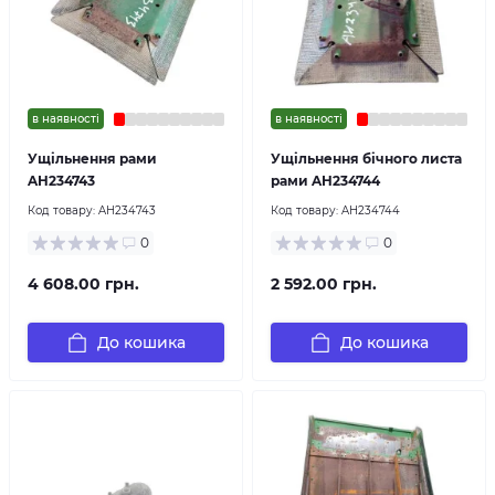
в наявності
в наявності
Ущільнення рами
Ущільнення бічного листа
AH234743
рами AH234744
Код товару:
AH234743
Код товару:
AH234744
0
0
4 608.00 грн.
2 592.00 грн.
До кошика
До кошика