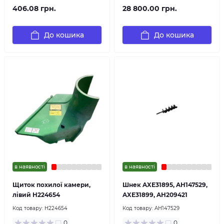
406.08 грн.
28 800.00 грн.
До кошика
До кошика
в наявності
в наявності
Щиток похилої камери,
Шнек AXE31895, AH147529,
лівий H224654
AXE31899, AH209421
Код товару:
H224654
Код товару:
AH147529
0
0