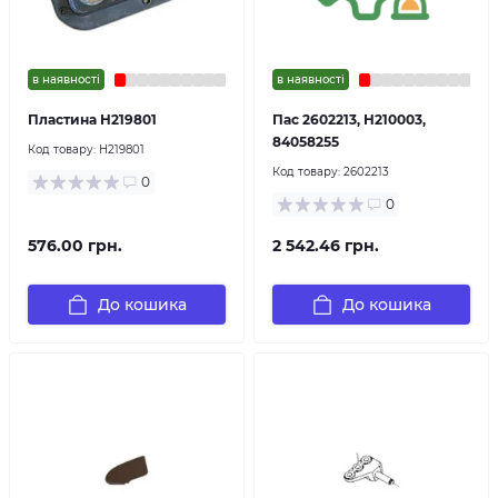
в наявності
в наявності
Пластина H219801
Пас 2602213, H210003,
84058255
Код товару:
H219801
Код товару:
2602213
0
0
576.00 грн.
2 542.46 грн.
До кошика
До кошика