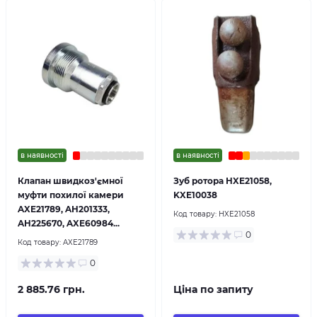
в наявності
в наявності
Клапан швидкоз'ємної
Зуб ротора HXE21058,
муфти похилої камери
KXE10038
AXE21789, AH201333,
Код товару:
HXE21058
AH225670, AXE60984...
0
Код товару:
AXE21789
0
2 885.76 грн.
Ціна по запиту