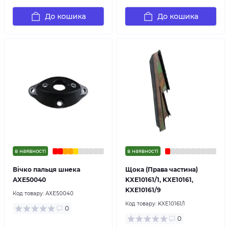
До кошика
До кошика
в наявності
в наявності
Вічко пальця шнека
Щока (Права частина)
AXE50040
KXE10161/1, KXE10161,
KXE10161/9
Код товару:
AXE50040
Код товару:
KXE10161/1
0
0