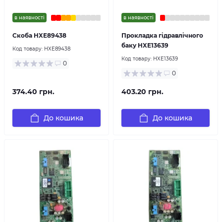
в наявності
в наявності
Скоба HXE89438
Прокладка гідравлічного
баку HXE13639
Код товару:
HXE89438
Код товару:
HXE13639
0
0
374.40 грн.
403.20 грн.
До кошика
До кошика