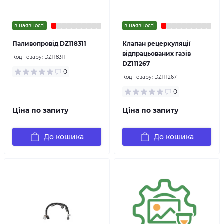
в наявності
в наявності
Паливопровід DZ118311
Клапан рецеркуляції
відпрацьованих газів
Код товару:
DZ118311
DZ111267
0
Код товару:
DZ111267
0
Ціна по запиту
Ціна по запиту
До кошика
До кошика