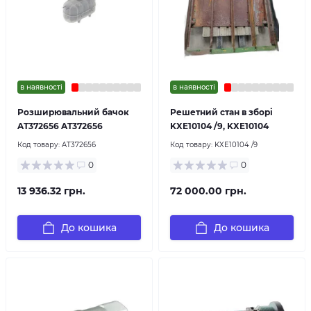
в наявності
в наявності
Розширювальний бачок
Решетний стан в зборі
AT372656 AT372656
KXE10104 /9, KXE10104
Код товару:
AT372656
Код товару:
KXE10104 /9
0
0
13 936.32 грн.
72 000.00 грн.
До кошика
До кошика