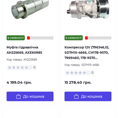
в наявності
в наявності
Муфта гідравлічна
Компресор 12V (796346,0),
AH225669, AXE60985
SD7H15-4666, CH178-9570,
7969460, 178-9570...
Код товару:
AH225669
Код товару:
SD7H15-4666
0
0
4 199.04 грн.
15 278.40 грн.
До кошика
До кошика