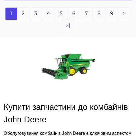
1
2
3
4
5
6
7
8
9
>
>|
Купити запчастини до комбайнів 
John Deere
Обслуговування комбайнів John Deere є ключовим аспектом 