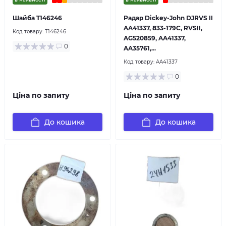
Шайба T146246
Радар Dickey-John DJRVS II
AA41337, 833-179C, RVSII,
Код товару:
T146246
AG520859, AA41337,
0
AA35761,...
Код товару:
AA41337
0
Ціна по запиту
Ціна по запиту
До кошика
До кошика