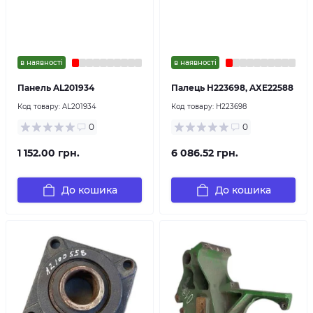
в наявності
в наявності
Панель AL201934
Палець H223698, AXE22588
Код товару:
AL201934
Код товару:
H223698
0
0
1 152.00 грн.
6 086.52 грн.
До кошика
До кошика