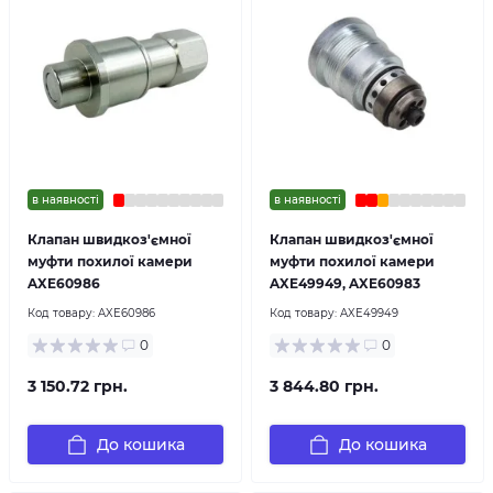
в наявності
в наявності
Клапан швидкоз'ємної
Клапан швидкоз'ємної
муфти похилої камери
муфти похилої камери
AXE60986
AXE49949, AXE60983
Код товару:
AXE60986
Код товару:
AXE49949
0
0
3 150.72 грн.
3 844.80 грн.
До кошика
До кошика