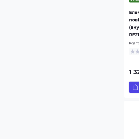
Еле
пов
(вну
RE2
Код т
1 3