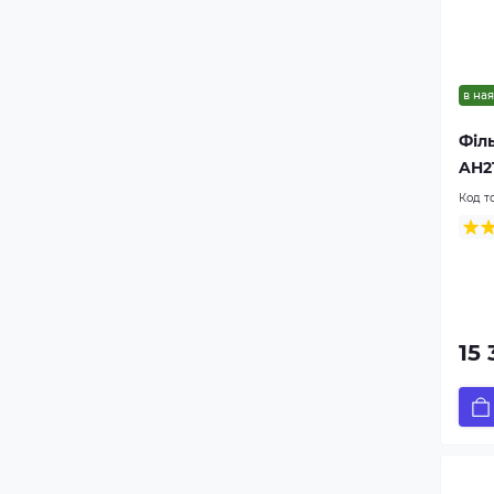
в ная
Філ
AH2
Код т
15 