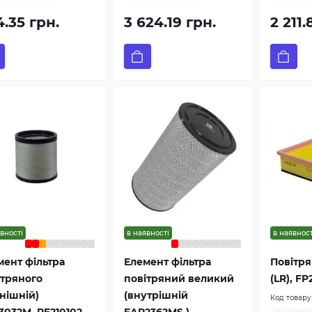
.35 грн.
3 624.19 грн.
2 211.
вності
в наявності
в наявност
мент фільтра
Елемент фільтра
Повітря
ітряного
повітряний великий
(LR), FP
нішній)
(внутрішній
Код товару