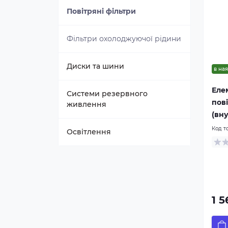
Повітряні фільтри
Запчастини Valtra
Фільтри охолоджуючої рідини
Запчастини CASE IH
Диски та шини
в ная
Запчастини Precision Planting
Еле
Системи резервного
пов
Запчастини GreatPlains
живлення
(вн
Код т
Комплектуючі для точного
Освітлення
землеробства
1 5