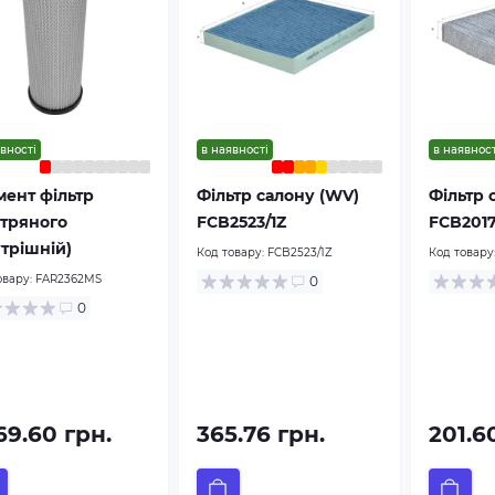
вності
в наявності
в наявност
мент фільтр
Фільтр салону (WV)
Фільтр 
ітряного
FCB2523/1Z
FCB201
утрішній)
Код товару:
FCB2523/1Z
Код товару
овару:
FAR2362MS
0
0
69.60 грн.
365.76 грн.
201.6