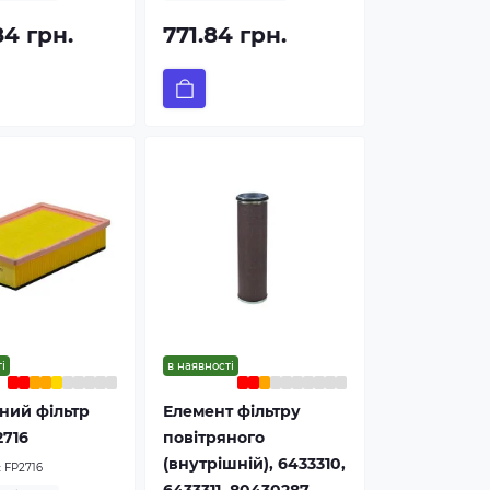
84 грн.
771.84 грн.
і
в наявності
ний фільтр
Елемент фільтру
2716
повітряного
(внутрішній), 6433310,
:
FP2716