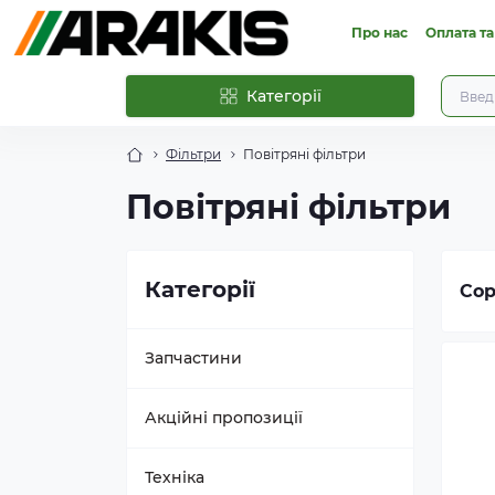
Про нас
Оплата та
Категорії
Фільтри
Повітряні фільтри
Повітряні фільтри
Категорії
Сор
Запчастини
Розборка комбайнів Claas
Акційні пропозиції
Розборка комбайнів John
Техніка