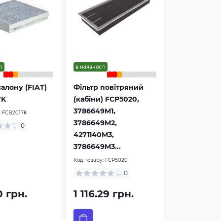
і
в наявності
салону (FIAT)
Фільтр повітряний
7K
(кабіни) FCP5020,
3786649M1,
:
FCB2017K
3786649M2,
0
4271140M3,
3786649M3...
Код товару:
FCP5020
0
0 грн.
1 116.29 грн.