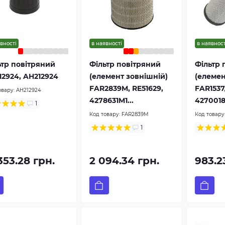
вності
в наявності
в наявност
ьтр повітряний
Фільтр повітряний
Фільтр 
12924, AH212924
(елемент зовнішній)
(елемен
FAR2839M, RE51629,
FAR1537
овару:
AH212924
4278631M1...
4270018
1
Код товару:
FAR2839M
Код товару
1
353.28 грн.
2 094.34 грн.
983.2