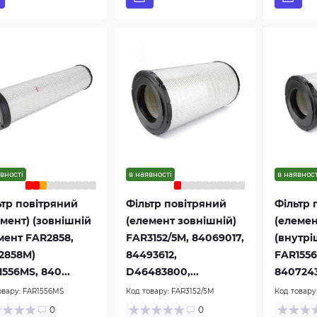
вності
в наявності
в наявност
ьтр повітряний
Фільтр повітряний
Фільтр 
емент) (зовнішній
(елемент зовнішній)
(елемен
мент FAR2858,
FAR3152/5M, 84069017,
(внутрі
2858M)
84493612,
FAR1556
556MS, 840...
D46483800,...
84072431
овару:
FAR1556MS
Код товару:
FAR3152/5M
Код товару
0
0