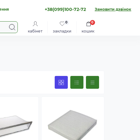
+38(099)100-72-72
ення
Замовити дзвінок
0
0
кабінет
закладки
кошик