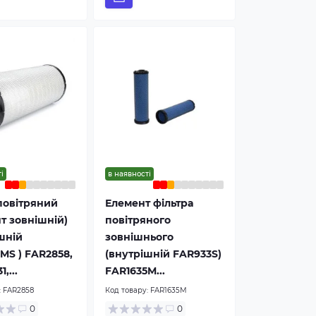
і
в наявності
повітряний
Елемент фільтра
т зовнішній)
повітряного
шній
зовнішнього
MS ) FAR2858,
(внутрішній FAR933S)
,...
FAR1635M...
:
FAR2858
Код товару:
FAR1635M
0
0