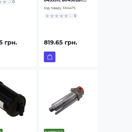
6433311, 80430287...
0
Код товару:
FA1447S
0
5 грн.
819.65 грн.
і
в наявності