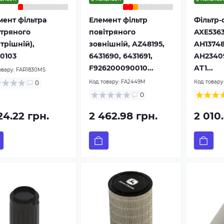
мент фільтра
Елемент фільтр
Фільтр
ітряного
повітряного
AXE5363
трішній),
зовнішній, AZ48195,
AH13748
10103
6431690, 6431691,
AH23409
F926200090010...
AT1...
овару:
FAR1830MS
Код товару:
FA2449M
Код товару
0
0
24.22 грн.
2 462.98 грн.
2 010