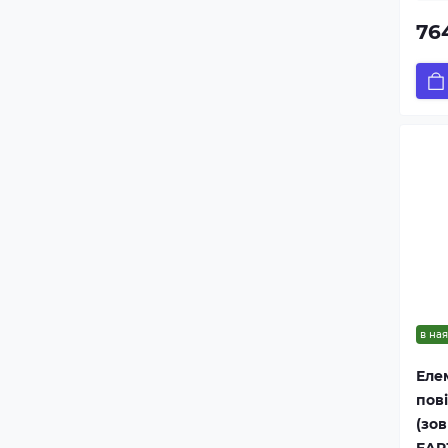
764
в ная
Еле
пов
(зов