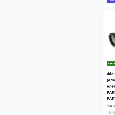
в ная
Філ
(ел
еле
FAR
FAR1
Код т