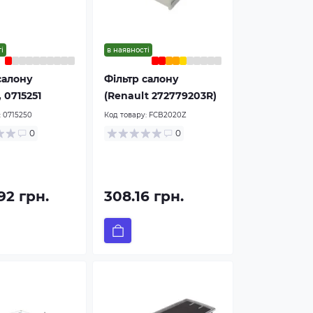
і
в наявності
салону
Фільтр салону
 0715251
(Renault 272779203R)
:
0715250
Код товару:
FCB2020Z
0
0
92 грн.
308.16 грн.