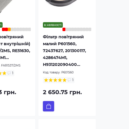
і
в наявності
повітряний
Фільтр повітряний
т внутрішній)
малий P601560,
/2MS, RE51630,
72437627, 201300117,
M1...
4286474M1,
H931202090400...
:
FAR1537/2MS
Код товару:
P601560
1
1
3 грн.
2 650.75 грн.