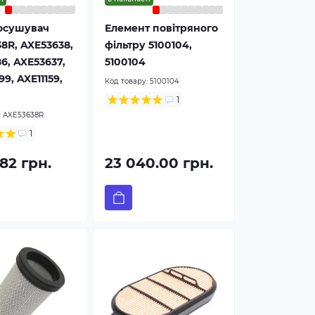
-осушувач
Елемент повітряного
8R, AXE53638,
фільтру 5100104,
6, AXE53637,
5100104
9, AXE11159,
Код товару:
5100104
1
:
AXE53638R
1
.82 грн.
23 040.00 грн.