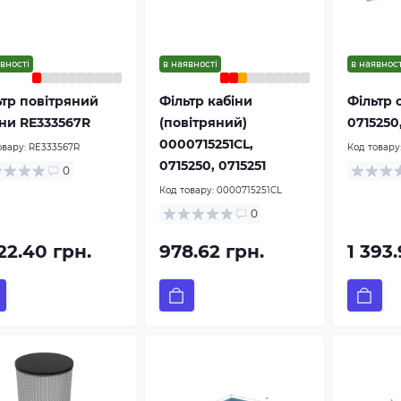
вності
в наявності
в наявност
ьтр повітряний
Фільтр кабіни
Фільтр 
іни RE333567R
(повітряний)
0715250,
0000715251CL,
овару:
RE333567R
Код товару
0715250, 0715251
0
Код товару:
0000715251CL
0
22.40 грн.
978.62 грн.
1 393.