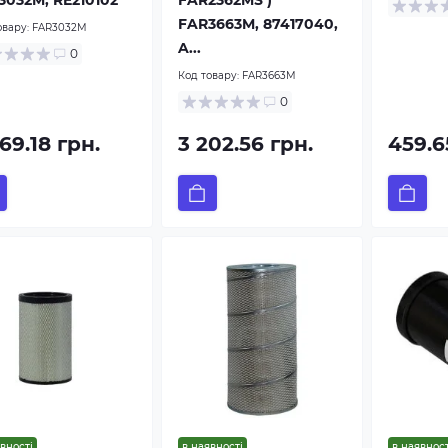
3032M, RE210102
FAR2362MS )
FAR3663M, 87417040,
овару:
FAR3032M
A...
0
Код товару:
FAR3663M
0
69.18 грн.
3 202.56 грн.
459.6
вності
в наявності
в наявност