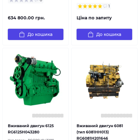
1
634 800.00 грн.
Ціна по запиту
До кошика
До кошика
Вживаний двигун 6125
Вживаний двигун 6081
RG6125H043280
(тип 6081HH013)
RG6081H201646