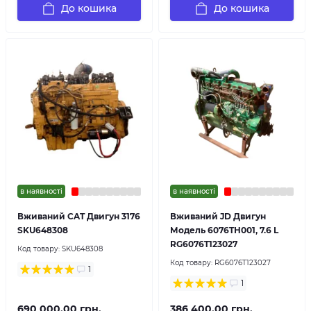
До кошика
До кошика
в наявності
в наявності
Вживаний CAT Двигун 3176
Вживаний JD Двигун
SKU648308
Модель 6076TH001, 7.6 L
RG6076T123027
Код товару:
SKU648308
Код товару:
RG6076T123027
1
1
690 000.00 грн.
386 400.00 грн.