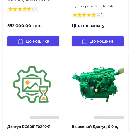
Код товару:
RG6125H043280
Код товару:
RG6081H201646
1
1
552 000.00 грн.
Ціна по запиту
До кошика
До кошика
Двигун RG6081T024041
Вживаний Двигун, 9,0 л,