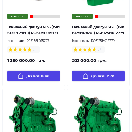
в наявності
в наявності
Вживаний двигун 6135 (тип
Вживаний двигун 6125 (тип
6135HRW01) RG6135L015727
6125HRW01) RG6125H012779
Код товару:
RG6135L015727
Код товару:
RG6125H012779
1
1
1 380 000.00 грн.
552 000.00 грн.
До кошика
До кошика