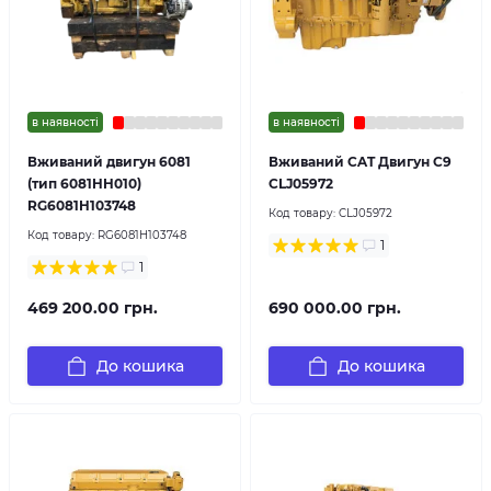
в наявності
в наявності
Вживаний двигун 6081
Вживаний CAT Двигун C9
(тип 6081HH010)
CLJ05972
RG6081H103748
Код товару:
CLJ05972
Код товару:
RG6081H103748
1
1
469 200.00 грн.
690 000.00 грн.
До кошика
До кошика