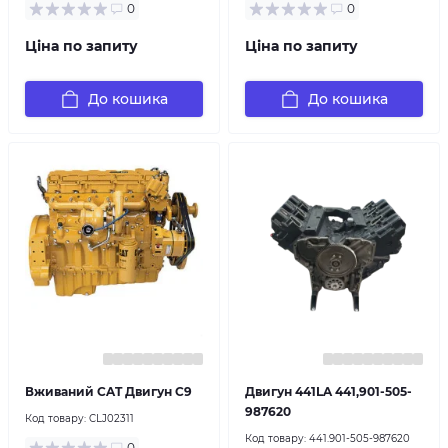
0
0
Ціна по запиту
Ціна по запиту
До кошика
До кошика
Вживаний CAT Двигун C9
Двигун 441LA 441,901-505-
987620
Код товару:
CLJ02311
Код товару:
441.901-505-987620
0