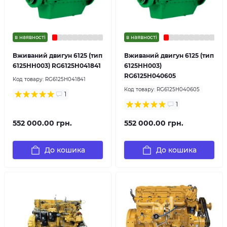
в наявності
в наявності
Вживаний двигун 6125 (тип
Вживаний двигун 6125 (тип
6125HH003) RG6125H041841
6125HH003)
RG6125H040605
Код товару:
RG6125H041841
Код товару:
RG6125H040605
1
1
552 000.00 грн.
552 000.00 грн.
До кошика
До кошика