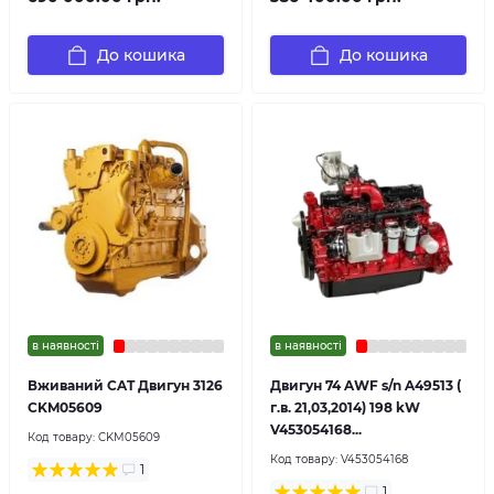
До кошика
До кошика
в наявності
в наявності
Вживаний CAT Двигун 3126
Двигун 74 AWF s/n A49513 (
CKM05609
г.в. 21,03,2014) 198 kW
V453054168...
Код товару:
CKM05609
Код товару:
V453054168
1
1