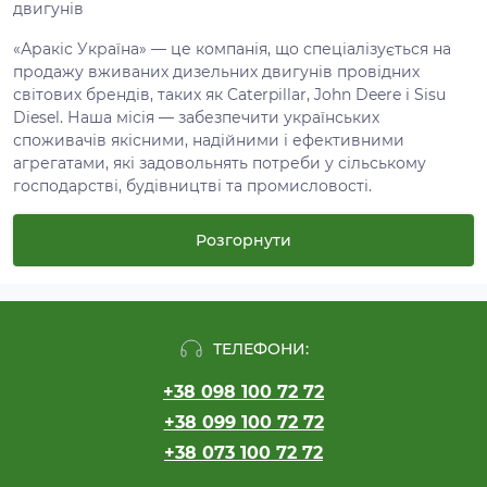
двигунів
«Аракіс Україна» — це компанія, що спеціалізується на
продажу вживаних дизельних двигунів провідних
світових брендів, таких як Caterpillar, John Deere і Sisu
Diesel. Наша місія — забезпечити українських
споживачів якісними, надійними і ефективними
агрегатами, які задовольнять потреби у сільському
господарстві, будівництві та промисловості.
Вживані двигуни — це економічне рішення для багатьох
Розгорнути
підприємств, адже вони забезпечують високий рівень
продуктивності за значно нижчою ціною, ніж нові. Наша
компанія пропонує широкий вибір вживаних дизельних
двигунів, що пройшли ретельну перевірку на якість і
надійність.
ТЕЛЕФОНИ:
Чому варто обрати вживані двигуни?
+38 098 100 72 72
Переваги вживаних двигунів
+38 099 100 72 72
+38 073 100 72 72
Економічна вигода: Вживані двигуни значно дешевші за
нові. Це дозволяє підприємствам зекономити кошти на