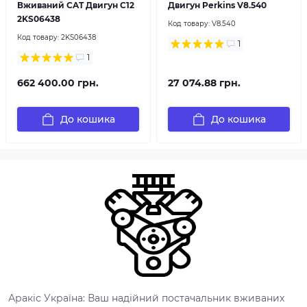
Вживаний CAT Двигун C12
Двигун Perkins V8.540
2KS06438
Код товару:
V8.540
Код товару:
2KS06438
1
1
662 400.00 грн.
27 074.88 грн.
До кошика
До кошика
Аракіс Україна: Ваш надійний постачальник вживаних