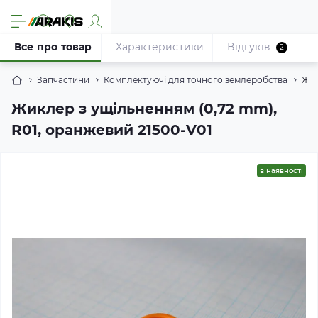
Все про товар
Характеристики
Відгуків
2
Запчастини
Комплектуючі для точного землеробства
Жик
Жиклер з ущільненням (0,72 mm),
R01, оранжевий 21500-V01
в наявності