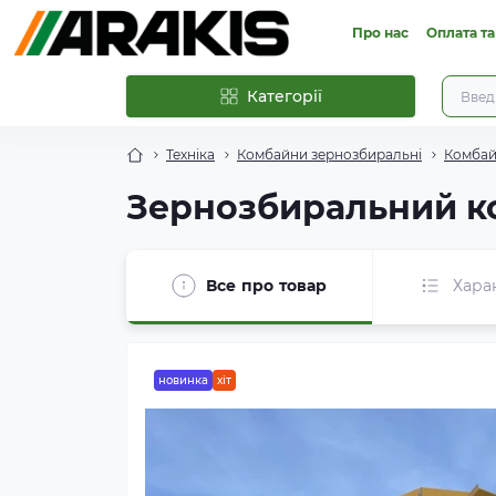
Про нас
Оплата та
Категорії
Техніка
Комбайни зернозбиральні
Комбай
Зернозбиральний ко
Все про товар
Хара
новинка
хіт