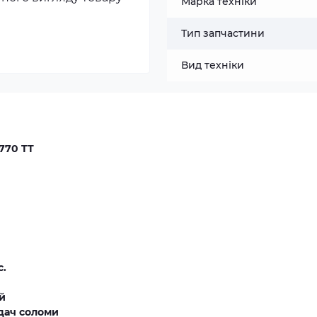
Марка техніки
Тип запчастини
Вид техніки
770 TT
с.
й
дач соломи