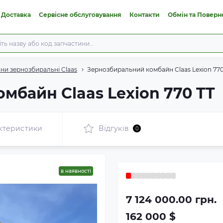
 Доставка
Сервісне обслуговування
Контакти
Обмін та Поверн
ни зернозбиральні Claas
Зернозбиральний комбайн Claas Lexion 770
мбайн Claas Lexion 770 TT
ктеристики
Відгуків
0
в наявності
7 124 000.00 грн.
162 000 $