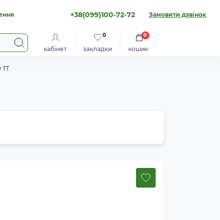
+38(099)100-72-72
ення
Замовити дзвінок
0
0
кабінет
закладки
кошик
 TT