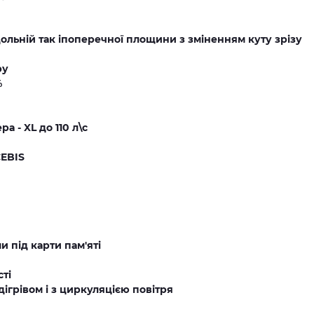
ольній так іпоперечної площини з зміненням куту зрізу
ру
%
 - XL до 110 л\с
CEBIS
и під карти пам'яті
ті
дігрівом і з циркуляцією повітря