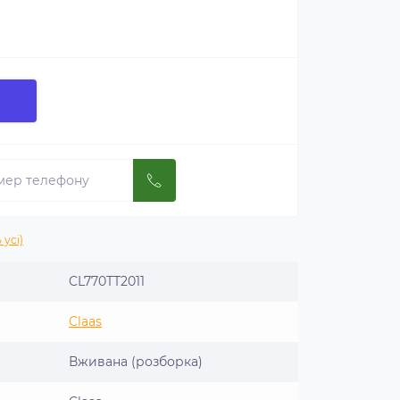
 усі)
CL770TT2011
Claas
Вживана (розборка)