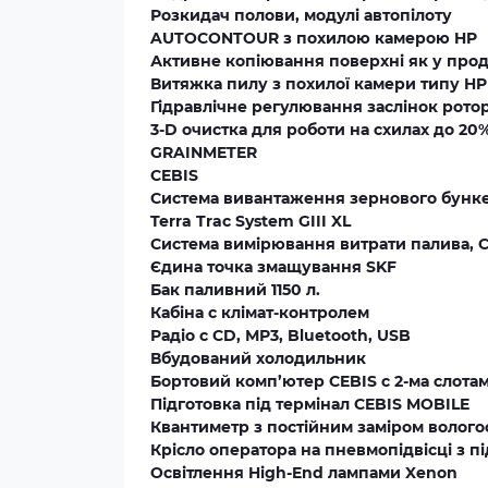
Розкидач полови, модулі автопілоту
AUTOCONTOUR з похилою камерою HP
Активне копіювання поверхні як у прод
Витяжка пилу з похилої камери типу HP
Гідравлічне регулювання заслінок рото
3-D очистка для роботи на схилах до 20
GRAINMETER
CEBIS
Система вивантаження зернового бункера
Terra Trac System GIII XL
Система вимірювання витрати палива, 
Єдина точка змащування SKF
Бак паливний 1150 л.
Кабіна с клімат-контролем
Радіо с СD, МР3, Bluetooth, USB
Вбудований холодильник
Бортовий комп’ютер CEBIS с 2-ма слотам
Підготовка під термінал CEBIS MOBILE
Квантиметр з постійним заміром вологос
Крісло оператора на пневмопідвісці з пі
Освітлення High-End лампами Xenon