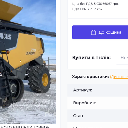
Ціна без ПДВ:
5 936 666.67 грн.
ПДВ
1 187 333.33 грн.
До кошика
Купити в 1 клік:
Характеристики:
(Дивитись
Артикул:
Виробник:
Стан
чного вигляду товару