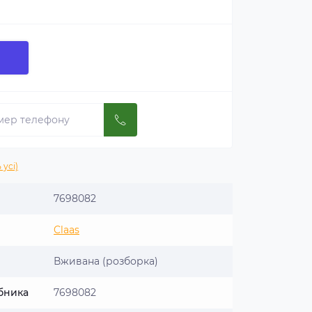
 усі)
7698082
Claas
Вживана (розборка)
бника
7698082