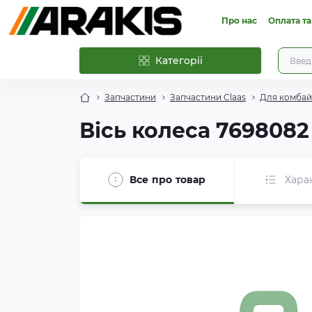
Про нас
Оплата та
Категорії
Запчастини
Запчастини Claas
Для комбайн
Вісь колеса 7698082
Все про товар
Хара