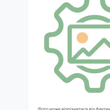
Фото може відрізнятися від факти