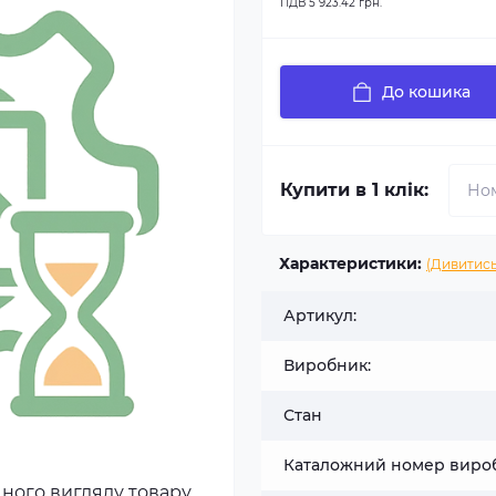
ПДВ
5 923.42 грн.
До кошика
Купити в 1 клік:
Характеристики:
(Дивитись
Артикул:
Виробник:
Стан
Каталожний номер виро
чного вигляду товару