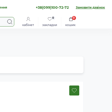
+38(099)100-72-72
ення
Замовити дзвінок
0
0
кабінет
закладки
кошик