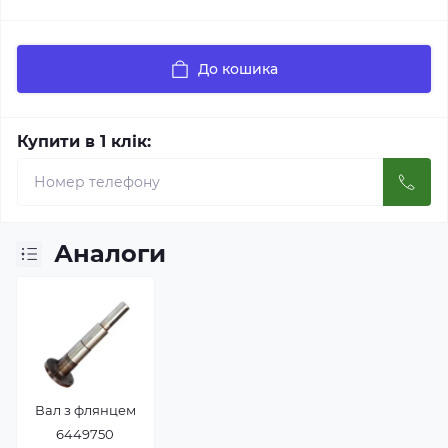
До кошика
Купити в 1 клік:
Аналоги
Вал з флянцем
6449750