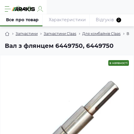
Все про товар
Характеристики
Відгуків
2
Запчастини
Запчастини Claas
Для комбайнів Claas
Вал
Вал з флянцем 6449750, 6449750
в наявності