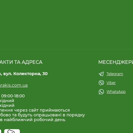
АКТИ ТА АДРЕСА
МЕСЕНДЖЕР
в, вул. Колекторна, 30
Telegram
Viber
rakis.com.ua
WhatsApp
 09:00-18:00
хідний
хідний
лення через сайт приймаються
бово та будуть опрацьовані в порядку
 в найближчий робочий день