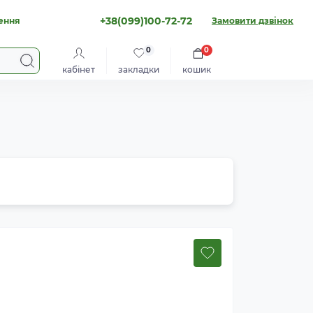
+38(099)100-72-72
ення
Замовити дзвінок
0
0
кабінет
закладки
кошик