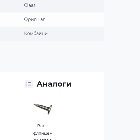
Claas
Оригінал
Комбайни
Аналоги
Вал з
флянцем