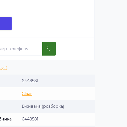
 усі)
6448581
Claas
Вживана (розборка)
бника
6448581