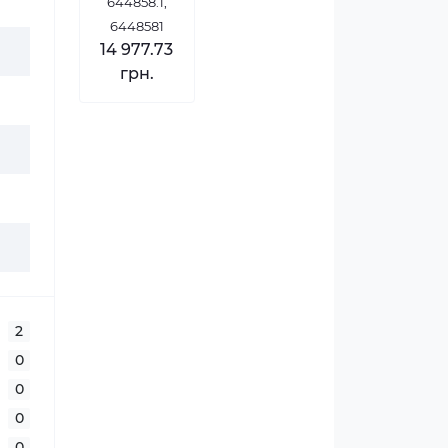
644858.1,
6448581
14 977.73
грн.
2
0
0
0
0