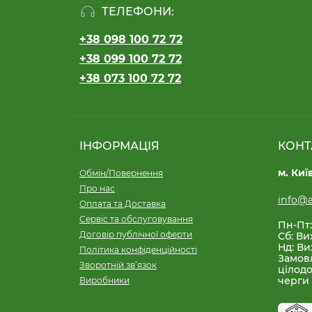
ТЕЛЕФОНИ:
+38 098 100 72 72
+38 099 100 72 72
+38 073 100 72 72
ІНФОРМАЦІЯ
КОНТ
м. Киї
Обмін/Повернення
Про нас
info@a
Оплата та Доставка
Сервіс та обслуговування
Пн-Пт:
Договір публічної оферти
Сб: Ви
Нд: Ви
Політика конфіденційності
Замов
Зворотній зв’язок
цілодо
черги
Виробники