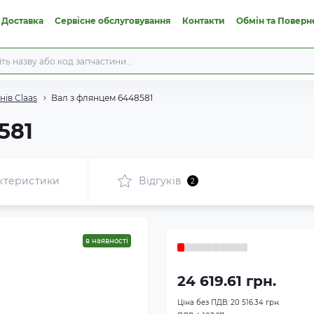
 Доставка
Сервісне обслуговування
Контакти
Обмін та Поверн
ів Claas
Вал з флянцем 6448581
581
ктеристики
Відгуків
2
в наявності
24 619.61 грн.
Ціна без ПДВ:
20 516.34 грн.