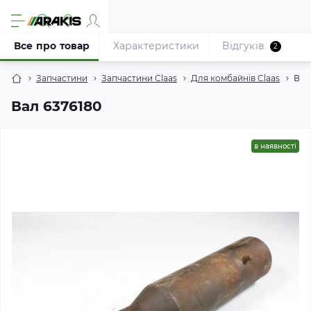
Все про товар
Характеристики
Відгуків
2
Запчастини
Запчастини Claas
Для комбайнів Claas
Вал
Вал 6376180
в наявності