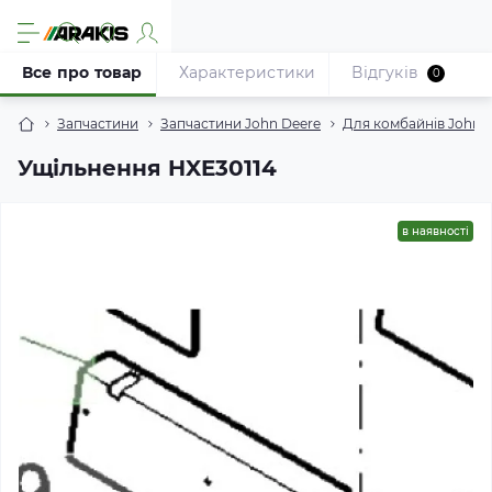
Все про товар
Характеристики
Відгуків
0
Запчастини
Запчастини John Deere
Для комбайнів John 
Ущільнення HXE30114
в наявності