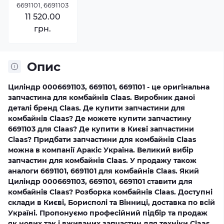
6691101, 6691103
11 520.00
грн.
Опис
Циліндр 0006691103, 6691101, 6691101 - це оригінальна
запчастина для комбайнів Claas. Виробник даної
деталі бренд Claas. Де купити запчастини для
комбайнів Claas? Де можете купити запчастину
6691103 для Claas? Де купити в Києві запчастини
Claas? Придбати запчастини для комбайнів Claas
можна в компанії Аракіс Україна. Великий вибір
запчастин для комбайнів Claas. У продажу також
аналоги 6691101, 6691101 для комбайнів Claas. Який
Циліндр 0006691103, 6691101, 6691101 ставити для
комбайнів Claas? Розборка комбайнів Claas. Доступні
склади в Києві, Борисполі та Вінниці, доставка по всій
Україні. Пропонуємо професійний підбір та продаж
як нових так і вживаних запчастин для техніки Claas.