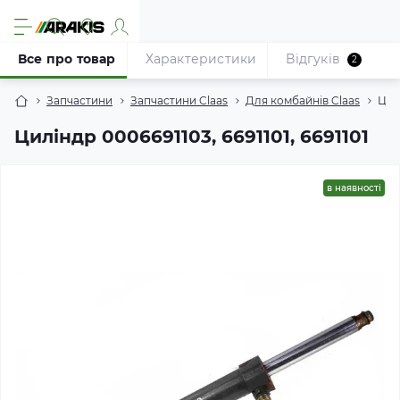
Все про товар
Характеристики
Відгуків
2
Запчастини
Запчастини Claas
Для комбайнів Claas
Цилі
Циліндр 0006691103, 6691101, 6691101
в наявності