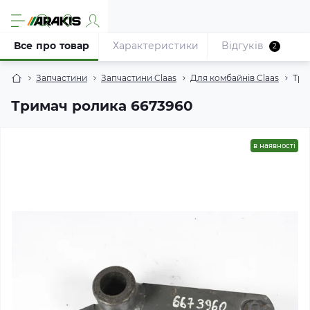
Все про товар
Характеристики
Відгуків
2
Запчастини
Запчастини Claas
Для комбайнів Claas
Три
Тримач ролика 6673960
в наявності