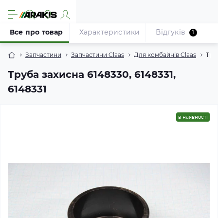
Все про товар
Характеристики
Відгуків
1
Запчастини
Запчастини Claas
Для комбайнів Claas
Труб
Труба захисна 6148330, 6148331,
6148331
в наявності