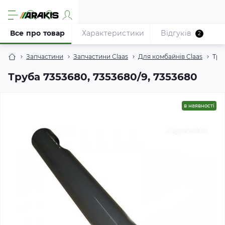
Все про товар
Характеристики
Відгуків
2
Запчастини
Запчастини Claas
Для комбайнів Claas
Тру
Труба 7353680, 7353680/9, 7353680
в наявності