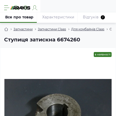
Все про товар
Характеристики
Відгуків
2
Запчастини
Запчастини Claas
Для комбайнів Claas
Сту
Ступиця затискна 6674260
в наявності