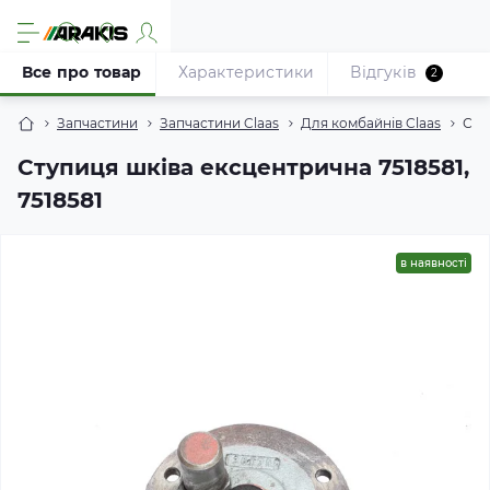
Все про товар
Характеристики
Відгуків
2
Запчастини
Запчастини Claas
Для комбайнів Claas
Сту
Ступиця шківа ексцентрична 7518581,
7518581
в наявності