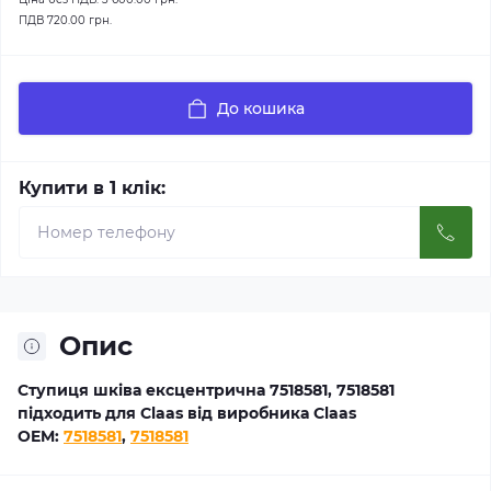
ПДВ
720.00 грн.
До кошика
Купити в 1 клік:
Опис
Ступиця шківа ексцентрична 7518581, 7518581
підходить для Claas від виробника Claas
OEM:
7518581
,
7518581