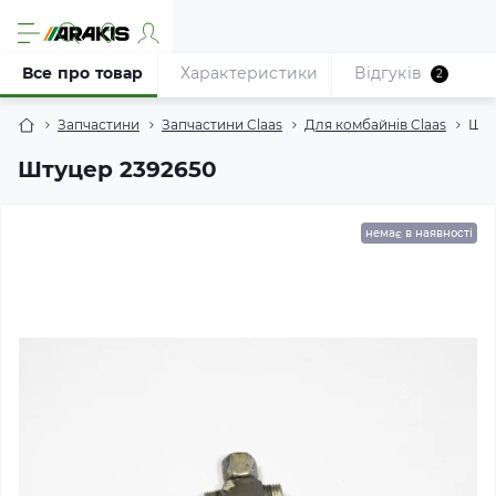
Все про товар
Характеристики
Відгуків
2
Запчастини
Запчастини Claas
Для комбайнів Claas
Шту
Штуцер 2392650
немає в наявності