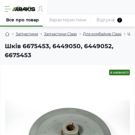
Все про товар
Характеристики
Відгуків
2
Запчастини
Запчастини Claas
Для комбайнів Claas
Шкі
Шків 6675453, 6449050, 6449052,
6675453
в наявності