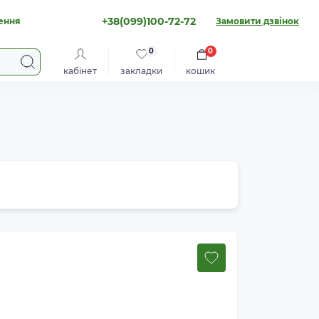
+38(099)100-72-72
ення
Замовити дзвінок
0
0
кабінет
закладки
кошик