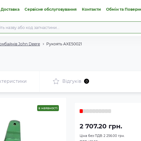
 Доставка
Сервісне обслуговування
Контакти
Обмін та Поверн
омбайнів John Deere
Рукоять AXE50021
ктеристики
Відгуків
0
в наявності
2 707.20 грн.
Ціна без ПДВ:
2 256.00 грн.