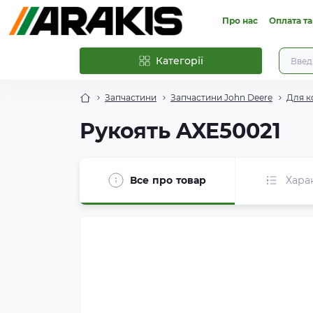
Про нас
Оплата та
Категорії
Запчастини
Запчастини John Deere
Для к
Рукоять AXE50021
Все про товар
Хара