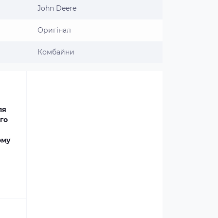
John Deere
Оригінал
Комбайни
ля
го
ому