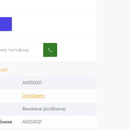
 усі)
AXE50021
JohnDeere
Вживана (розборка)
бника
AXE50021