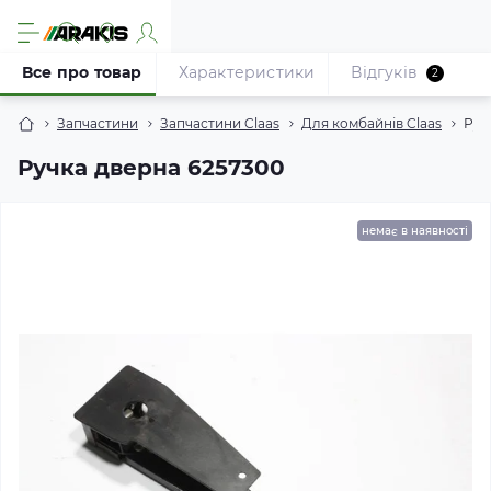
Все про товар
Характеристики
Відгуків
2
Запчастини
Запчастини Claas
Для комбайнів Claas
Руч
Ручка дверна 6257300
немає в наявності