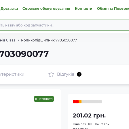
 Доставка
Сервісне обслуговування
Контакти
Обмін та Поверн
ів Claas
Роликопідшипник 7703090077
703090077
ктеристики
Відгуків
1
в наявності
201.02 грн.
Ціна без ПДВ:
167.52 грн.