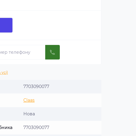
 усі)
7703090077
Claas
Нова
бника
7703090077