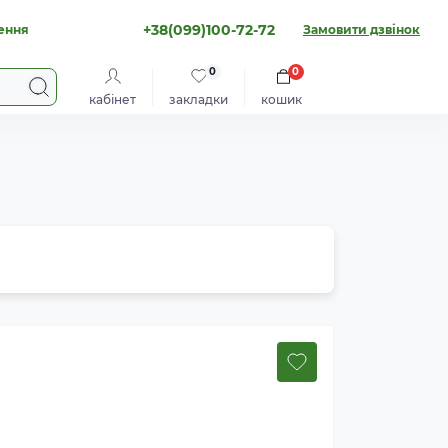
+38(099)100-72-72
ення
Замовити дзвінок
0
0
кабінет
закладки
кошик