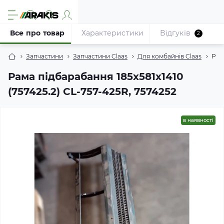
Все про товар
Характеристики
Відгуків
2
Запчастини
Запчастини Claas
Для комбайнів Claas
Рам
Рама підбарабання 185x581x1410
(757425.2) CL-757-425R, 7574252
в наявності