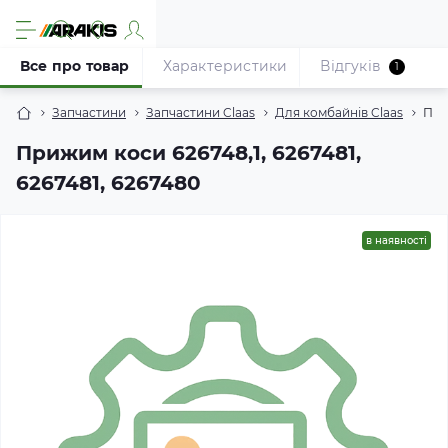
Все про товар
Характеристики
Відгуків
1
Запчастини
Запчастини Claas
Для комбайнів Claas
При
Прижим коси 626748,1, 6267481,
6267481, 6267480
в наявності