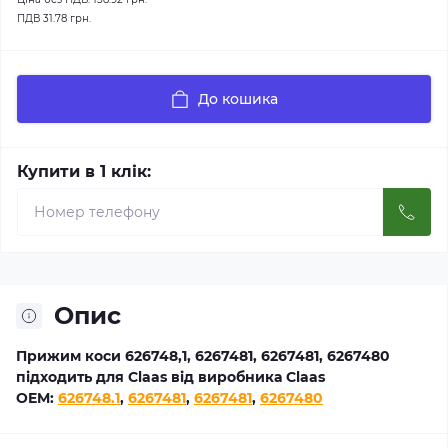
ПДВ
31.78 грн.
До кошика
Купити в 1 клік:
Опис
Прижим коси 626748,1, 6267481, 6267481, 6267480
підходить для Claas від виробника Claas
OEM:
626748.1
,
6267481
,
6267481
,
6267480