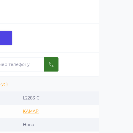
 усі)
L2283-C
KAMAR
Нова