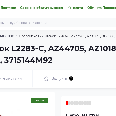
 Доставка
Сервісне обслуговування
Контакти
Обмін та Поверн
ів Claas
Проблисковий маячок L2283-C, AZ44705, AZ101891, 0155500, 
 L2283-C, AZ44705, AZ10189
, 3715144M92
ктеристики
Відгуків
2
в наявності
1 304.30 грн.