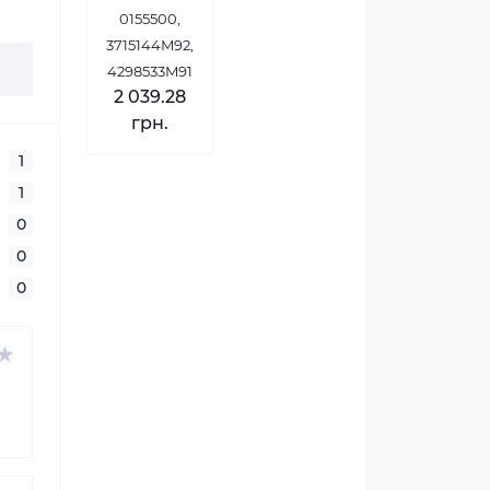
0155500,
3715144M92,
4298533M91
2 039.28
грн.
1
1
0
0
0