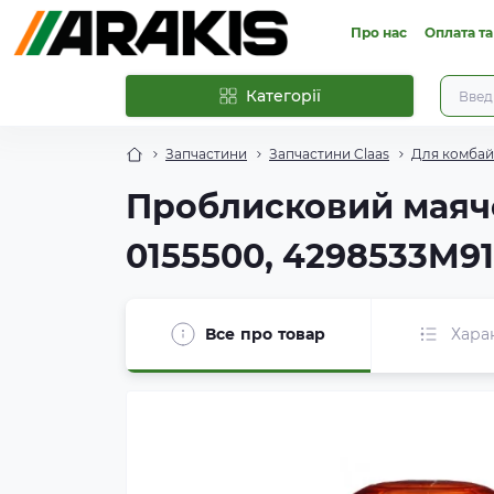
Про нас
Оплата та
Категорії
Запчастини
Запчастини Claas
Для комбайн
Проблисковий маячок
0155500, 4298533M91
Все про товар
Хара