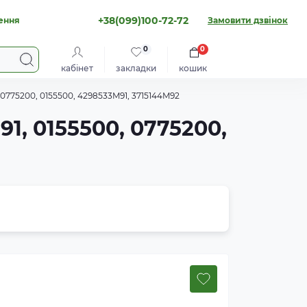
+38(099)100-72-72
ення
Замовити дзвінок
0
0
кабінет
закладки
кошик
0775200, 0155500, 4298533M91, 3715144M92
1, 0155500, 0775200,