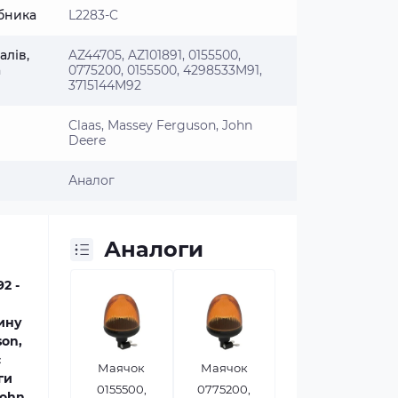
бника
L2283-C
алів,
AZ44705, AZ101891, 0155500,
а
0775200, 0155500, 4298533M91,
3715144M92
Claas, Massey Ferguson, John
Deere
Аналог
Аналоги
2 -
тину
son,
с
Маячок
Маячок
ги
0155500,
0775200,
John