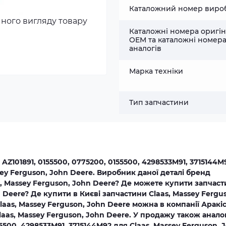
Каталожний номер виро
чного вигляду товару
Каталожні номера оригін
OEM та каталожні номер
аналогів
Марка техніки
Тип запчастини
Z101891, 0155500, 0775200, 0155500, 4298533M91, 3715144M9
sey Ferguson, John Deere. Виробник даної деталі бренд
, Massey Ferguson, John Deere? Де можете купити запчас
n Deere? Де купити в Києві запчастини Claas, Massey Fergu
aas, Massey Ferguson, John Deere можна в компанії Аракі
laas, Massey Ferguson, John Deere. У продажу також анало
55500, 4298533M91, 3715144M92 для Claas, Massey Ferguson, 