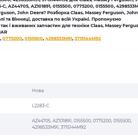
, AZ44705, AZ101891, 0155500, 0775200, 0155500, 4298533M
rguson, John Deere? Розборка Claas, Massey Ferguson, John
лі та Вінниці, доставка по всій Україні. Пропонуємо
так і вживаних запчастин для техніки Claas, Massey Fergu
MAR
,
0775200
,
0155500
,
4298533M91
,
3715144M92
Нова
L2283-C
AZ44705, AZ101891, 0155500, 0775200, 0155500,
4298533M91, 3715144M92