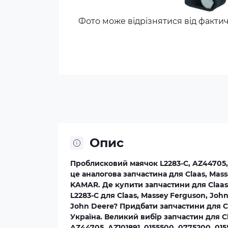
Фото може відрізнятися від факти
Опис
Проблисковий маячок L2283-C, AZ44705, A
це аналогова запчастина для Claas, Mas
KAMAR. Де купити запчастини для Claas
L2283-C для Claas, Massey Ferguson, Joh
John Deere? Придбати запчастини для Cl
Україна. Великий вибір запчастин для C
AZ44705, AZ101891, 0155500, 0775200, 01