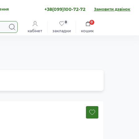
+38(099)100-72-72
ення
Замовити дзвінок
0
0
кабінет
закладки
кошик