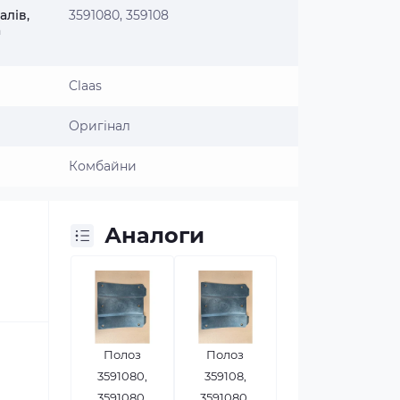
алів,
3591080, 359108
а
Claas
Оригінал
Комбайни
Аналоги
Полоз
Полоз
3591080,
359108,
3591080,
3591080,