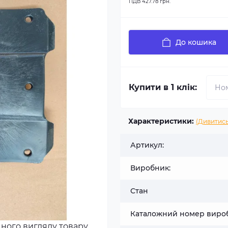
ПДВ
427.78 грн.
До кошика
Купити в 1 клік:
Характеристики:
(Дивитись
Артикул:
Виробник:
Стан
Каталожний номер виро
чного вигляду товару