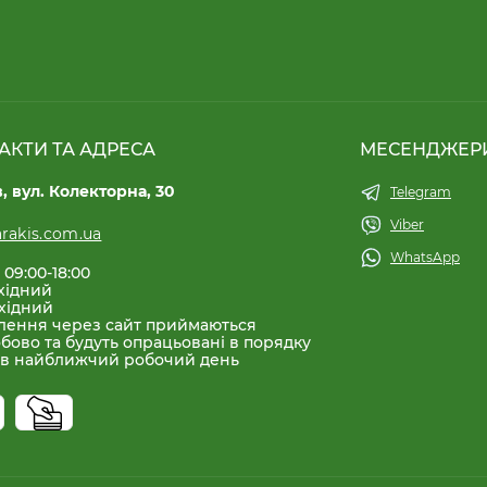
АКТИ ТА АДРЕСА
МЕСЕНДЖЕР
в, вул. Колекторна, 30
Telegram
Viber
rakis.com.ua
WhatsApp
 09:00-18:00
хідний
хідний
лення через сайт приймаються
бово та будуть опрацьовані в порядку
 в найближчий робочий день