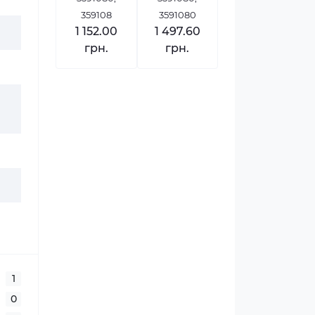
359108
3591080
1 152.00
1 497.60
грн.
грн.
1
0