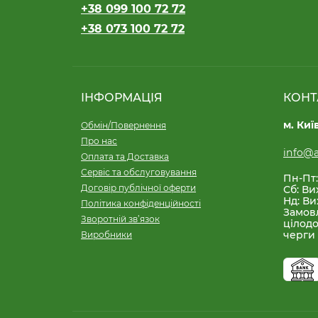
+38 099 100 72 72
+38 073 100 72 72
ІНФОРМАЦІЯ
КОНТ
м. Киї
Обмін/Повернення
Про нас
info@a
Оплата та Доставка
Сервіс та обслуговування
Пн-Пт:
Договір публічної оферти
Сб: Ви
Нд: Ви
Політика конфіденційності
Замов
Зворотній зв’язок
цілодо
черги
Виробники