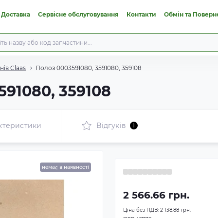
 Доставка
Сервісне обслуговування
Контакти
Обмін та Поверн
ів Claas
Полоз 0003591080, 3591080, 359108
591080, 359108
ктеристики
Відгуків
1
немає в наявності
2 566.66 грн.
Ціна без ПДВ:
2 138.88 грн.