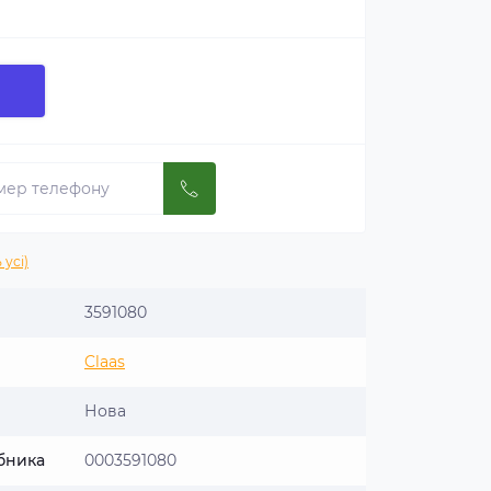
 усі)
3591080
Claas
Нова
бника
0003591080