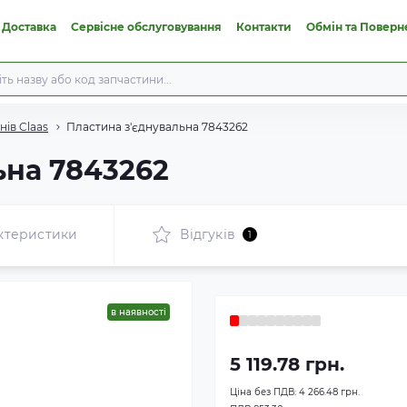
 Доставка
Сервісне обслуговування
Контакти
Обмін та Поверн
ів Claas
Пластина з'єднувальна 7843262
ьна 7843262
ктеристики
Відгуків
1
в наявності
5 119.78 грн.
Ціна без ПДВ:
4 266.48 грн.