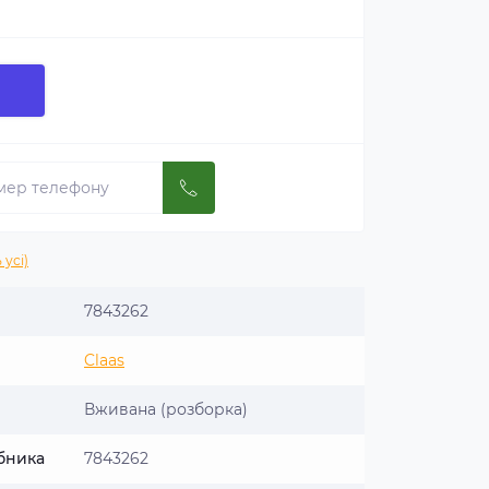
 усі)
7843262
Claas
Вживана (розборка)
бника
7843262