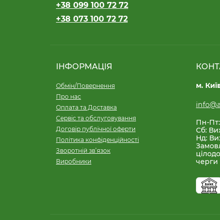
+38 099 100 72 72
+38 073 100 72 72
ІНФОРМАЦІЯ
КОНТ
м. Киї
Обмін/Повернення
Про нас
info@a
Оплата та Доставка
Сервіс та обслуговування
Пн-Пт:
Договір публічної оферти
Сб: Ви
Нд: Ви
Політика конфіденційності
Замов
Зворотній зв’язок
цілодо
черги
Виробники