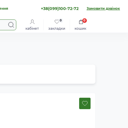
+38(099)100-72-72
ення
Замовити дзвінок
0
0
кабінет
закладки
кошик