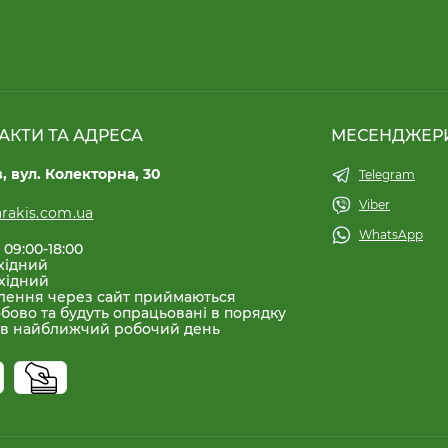
АКТИ ТА АДРЕСА
МЕСЕНДЖЕР
в, вул. Колекторна, 30
Telegram
Viber
rakis.com.ua
WhatsApp
 09:00-18:00
хідний
хідний
лення через сайт приймаються
бово та будуть опрацьовані в порядку
 в найближчий робочий день