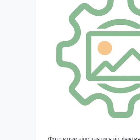
Фото може відрізнятися від факти