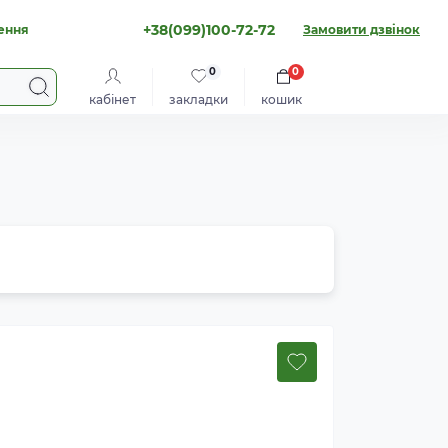
+38(099)100-72-72
ення
Замовити дзвінок
0
0
кабінет
закладки
кошик