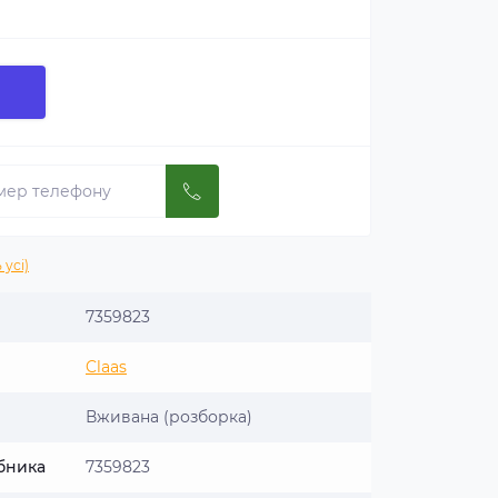
 усі)
7359823
Claas
Вживана (розборка)
бника
7359823