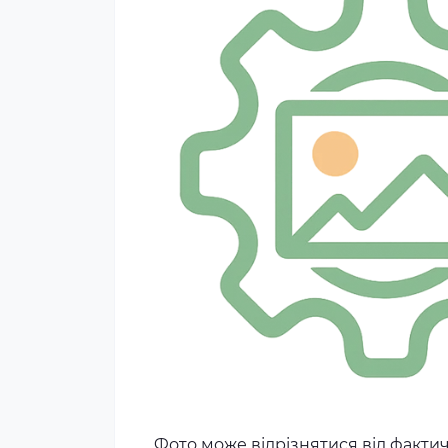
Фото може відрізнятися від факти