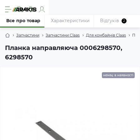
Все про товар
Характеристики
Відгуків
2
Запчастини
Запчастини Claas
Для комбайнів Claas
Пла
Планка направляюча 0006298570,
6298570
немає в наявності