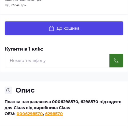
ПДВ
22.46 грн.
До кошика
Купити в 1 клік:
Опис
Планка направляюча 0006298570, 6298570 підходить
для Claas від виробника Claas
OEM:
0006298570
,
6298570