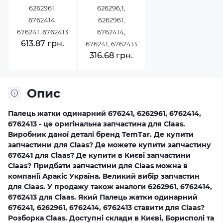
6262961,
626296,1,
6762414,
6262961,
676241, 6762413
6762414,
613.87 грн.
676241, 6762413
316.68 грн.
Опис
Палець жатки одинарний 676241, 6262961, 6762414,
6762413 - це оригінальна запчастина для Claas.
Виробник даної деталі бренд TemTar. Де купити
запчастини для Claas? Де можете купити запчастину
676241 для Claas? Де купити в Києві запчастини
Claas? Придбати запчастини для Claas можна в
компанії Аракіс Україна. Великий вибір запчастин
для Claas. У продажу також аналоги 6262961, 6762414,
6762413 для Claas. Який Палець жатки одинарний
676241, 6262961, 6762414, 6762413 ставити для Claas?
Розборка Claas. Доступні склади в Києві, Борисполі та