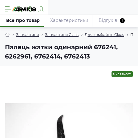
Все про товар
Характеристики
Відгуків
1
Запчастини
Запчастини Claas
Для комбайнів Claas
Пал
Палець жатки одинарний 676241,
6262961, 6762414, 6762413
в наявності