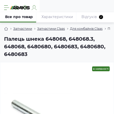
Все про товар
Характеристики
Відгуків
2
Запчастини
Запчастини Claas
Для комбайнів Claas
Пал
Палець шнека 648068, 648068.3,
648068, 6480680, 6480683, 6480680,
6480683
в наявності