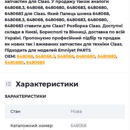
запчастин для Claas. У продажу також аналоги
648068.3, 648068, 6480680, 6480683, 6480680,
6480683 для Claas. Який Палець шнека 648068,
648068.3, 648068, 6480680, 6480683, 6480680,
6480683 ставити для Claas? Розборка Claas. Доступні
склади в Києві, Борисполі та Вінниці, доставка по всій
Україні. Пропонуємо професійний підбір та продаж
як нових так і вживаних запчастин для техніки Claas.
Підходить для моделей Emniyet PARTS
OEM:
648068
,
648068.3
,
648068
,
6480680
,
6480683
,
6480680
,
6480683
Характеристики
ХАРАКТЕРИСТИКИ
Стан
Нова
Каталожний номер
648068