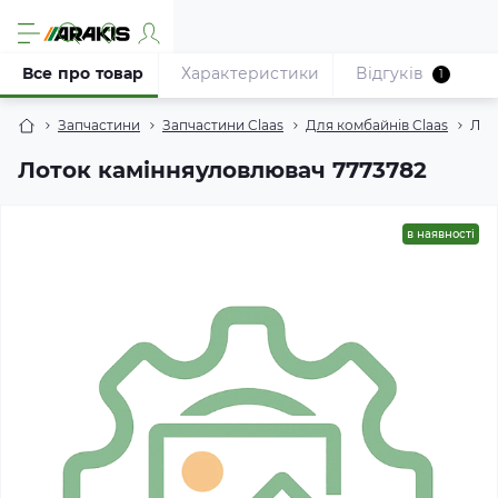
Все про товар
Характеристики
Відгуків
1
Запчастини
Запчастини Claas
Для комбайнів Claas
Лот
Лоток камінняуловлювач 7773782
в наявності