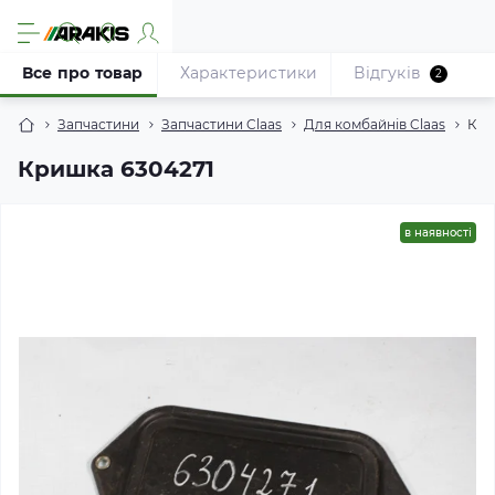
Все про товар
Характеристики
Відгуків
2
Запчастини
Запчастини Claas
Для комбайнів Claas
Кри
Кришка 6304271
в наявності