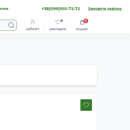
+38(099)100-72-72
ення
Замовити дзвінок
0
0
кабінет
закладки
кошик