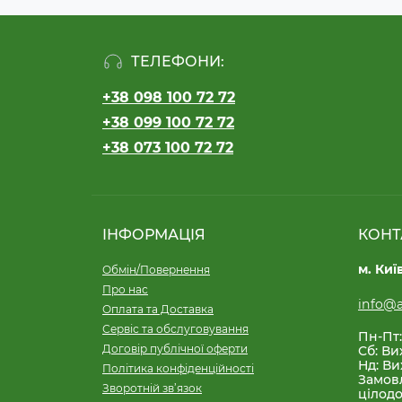
ТЕЛЕФОНИ:
+38 098 100 72 72
+38 099 100 72 72
+38 073 100 72 72
ІНФОРМАЦІЯ
КОНТ
м. Киї
Обмін/Повернення
Про нас
info@a
Оплата та Доставка
Сервіс та обслуговування
Пн-Пт:
Договір публічної оферти
Сб: Ви
Нд: Ви
Політика конфіденційності
Замов
Зворотній зв’язок
цілодо