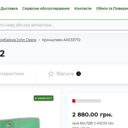
 Доставка
Сервісне обслуговування
Контакти
Обмін та Поверн
омбайнів John Deere
Кронштейн AXE33772
2
ктеристики
Відгуків
0
в наявності
2 880.00 грн.
Ціна без ПДВ:
2 400.00 грн.