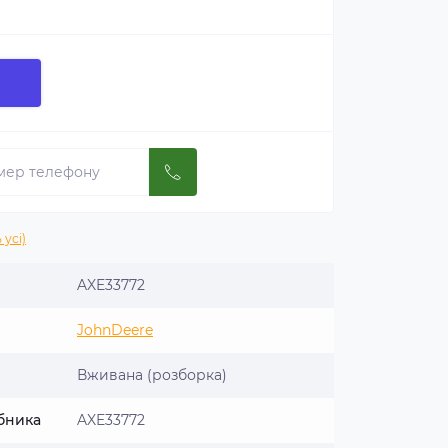
 усі)
AXE33772
JohnDeere
Вживана (розборка)
бника
AXE33772