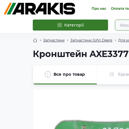
Про нас
Оплата та
Категорії
Запчастини
Запчастини John Deere
Для к
Кронштейн AXE3377
Все про товар
Хара