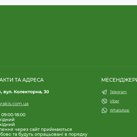
АКТИ ТА АДРЕСА
МЕСЕНДЖЕР
в, вул. Колекторна, 30
Telegram
Viber
rakis.com.ua
WhatsApp
 09:00-18:00
хідний
хідний
лення через сайт приймаються
бово та будуть опрацьовані в порядку