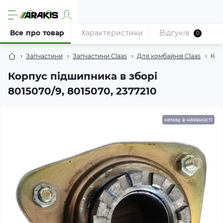
Все про товар
Характеристики
Відгуків
0
Запчастини
Запчастини Claas
Для комбайнів Claas
Кор
Корпус підшипника в зборі
8015070/9, 8015070, 2377210
немає в наявності