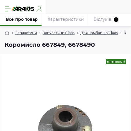
Все про товар
Характеристики
Відгуків
1
Запчастини
Запчастини Claas
Для комбайнів Claas
Кор
Коромисло 667849, 6678490
в наявності