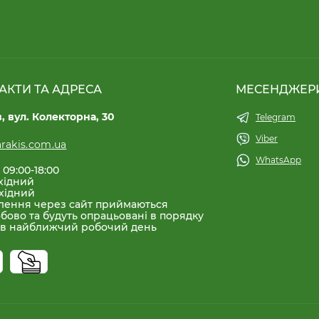
АКТИ ТА АДРЕСА
МЕСЕНДЖЕР
в, вул. Колекторна, 30
Telegram
Viber
rakis.com.ua
WhatsApp
 09:00-18:00
хідний
хідний
лення через сайт приймаються
бово та будуть опрацьовані в порядку
 в найближчий робочий день