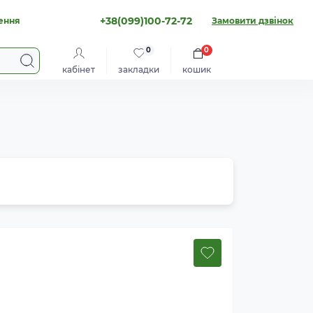
+38(099)100-72-72
ення
Замовити дзвінок
0
0
кабінет
закладки
кошик