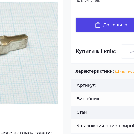
ПДВ
104.17 грн.
До кошика
Купити в 1 клік:
Характеристики:
(Дивитись
Артикул:
Виробник:
Стан
Каталожний номер виро
чного вигляду товару