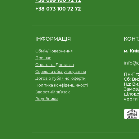
+38 099 100 72 72
+38 073 100 72 72
ІНФОРМАЦІЯ
КОНТ
м. Киї
Обмін/Повернення
Про нас
info@a
Оплата та Доставка
Сервіс та обслуговування
Пн-Пт:
Договір публічної оферти
Сб: Ви
Нд: Ви
Політика конфіденційності
Замов
Зворотній зв’язок
цілодо
черги
Виробники