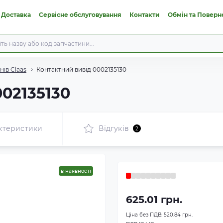
 Доставка
Сервісне обслуговування
Контакти
Обмін та Поверн
ів Claas
Контактний вивід 0002135130
002135130
ктеристики
Відгуків
2
в наявності
625.01 грн.
Ціна без ПДВ:
520.84 грн.