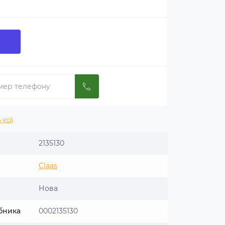
 усі)
2135130
Claas
Нова
бника
0002135130