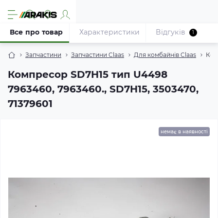
Все про товар
Характеристики
Відгуків
1
Запчастини
Запчастини Claas
Для комбайнів Claas
Ком
Компресор SD7H15 тип U4498
7963460, 7963460., SD7H15, 3503470,
71379601
немає в наявності