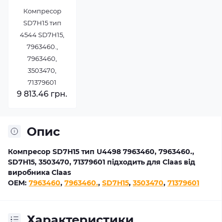
Компресор
SD7H15 тип
4544 SD7H15,
7963460.,
7963460,
3503470,
71379601
9 813.46 грн.
Опис
Компресор SD7H15 тип U4498 7963460, 7963460.,
SD7H15, 3503470, 71379601 підходить для Claas від
виробника Claas
OEM:
7963460
,
7963460.
,
SD7H15
,
3503470
,
71379601
Характеристики