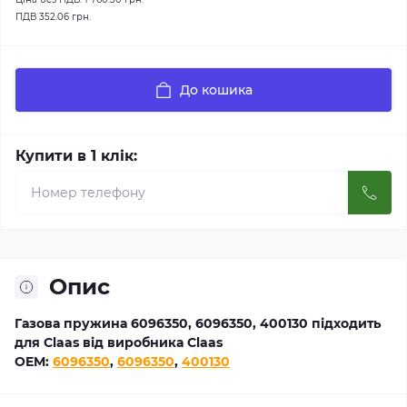
ПДВ
352.06 грн.
До кошика
Купити в 1 клік:
Опис
Газова пружина 6096350, 6096350, 400130 підходить
для Claas від виробника Claas
OEM:
6096350
,
6096350
,
400130