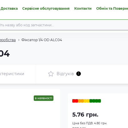
 Доставка
Сервісне обслуговування
Контакти
Обмін та Поверн
еробства
Фіксатор 1/4 OD ALC04
04
ктеристики
Відгуків
1
в наявності
5.76 грн.
Ціна без ПДВ:
4.80 грн.