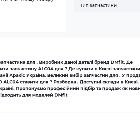
Тип запчастини
запчастина для . Виробник даної деталі бренд DMfit. Де
ити запчастину ALC04 для ? Де купити в Києві запчастини
ії Аракіс Україна. Великий вибір запчастин для . У про
D ALC04 ставити для ? Розборка . Доступні склади в Києві,
 Україні. Пропонуємо професійний підбір та продаж як нов
 Підходить для моделей DMfit