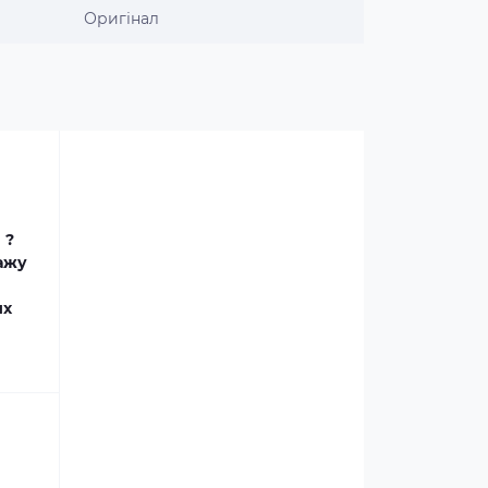
Оригінал
 ?
дажу
их