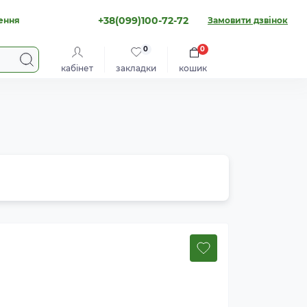
+38(099)100-72-72
ення
Замовити дзвінок
0
0
кабінет
закладки
кошик