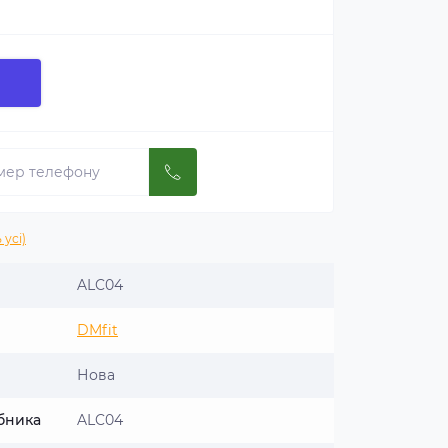
 усі)
ALC04
DMfit
Нова
бника
ALC04